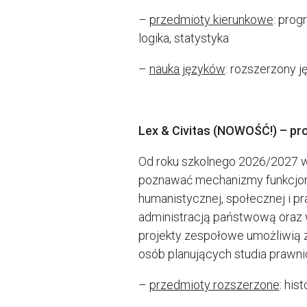
–
przedmioty kierunkowe
: prog
logika, statystyka
–
nauka języków
: rozszerzony ję
Lex & Civitas (NOWOŚĆ!) – pro
Od roku szkolnego 2026/2027 wp
poznawać mechanizmy funkcjono
humanistycznej, społecznej i pr
administracją państwową oraz 
projekty zespołowe umożliwią z
osób planujących studia prawni
–
przedmioty rozszerzone
: his