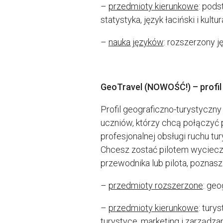
–
przedmioty kierunkowe
: pods
statystyka, język łaciński i kultu
–
nauka języków
: rozszerzony ję
GeoTravel (NOWOŚĆ!) – profil
Profil geograficzno-turystyczny
uczniów, którzy chcą połączyć p
profesjonalnej obsługi ruchu t
Chcesz zostać pilotem wycieczek
przewodnika lub pilota, poznas
–
przedmioty rozszerzone
: geo
–
przedmioty kierunkowe
: tury
turystyce, marketing i zarządzan