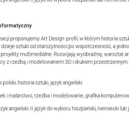
-informatyczny
eacji proponujemy Art Design: profil, w którym historia sz
dzieje sztuki od starożytności po współczesność, a jednoc
 projekty multimedialne. Rozwijają wyobraźnię, warsztat ar
y z rzeźbą i modelowaniem 3D i drukiem przestrzennym. 
yk polski, historia sztuki, język angielski
nek i malarstwo, rzeźba i modelowanie, grafika komputero
zyk angielski; II język do wyboru: hiszpański, niemiecki lub 