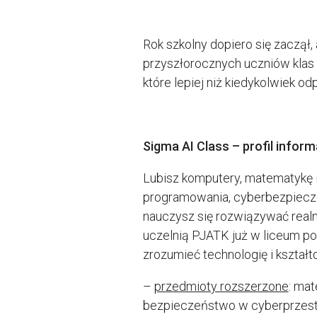
Rok szkolny dopiero się zaczął
przyszłorocznych uczniów klas 
które lepiej niż kiedykolwiek 
Sigma AI Class – profil info
Lubisz komputery, matematykę i 
programowania, cyberbezpieczeńs
nauczysz się rozwiązywać realn
uczelnią PJATK już w liceum poc
zrozumieć technologię i kształ
–
przedmioty rozszerzone
: mat
bezpieczeństwo w cyberprzestrze