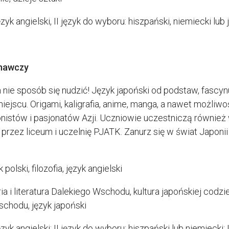
zyk angielski, II język do wyboru: hiszpański, niemiecki lub 
znawczy
 nie sposób się nudzić! Język japoński od podstaw, fascynują
jscu. Origami, kaligrafia, anime, manga, a nawet możliwo
aponistów i pasjonatów Azji. Uczniowie uczestniczą równi
przez liceum i uczelnię PJATK. Zanurz się w świat Japonii i
k polski, filozofia, język angielski
oria i literatura Dalekiego Wschodu, kultura japońskiej codzien
schodu, język japoński
zyk angielski; II język do wyboru: hiszpański lub niemiecki; II