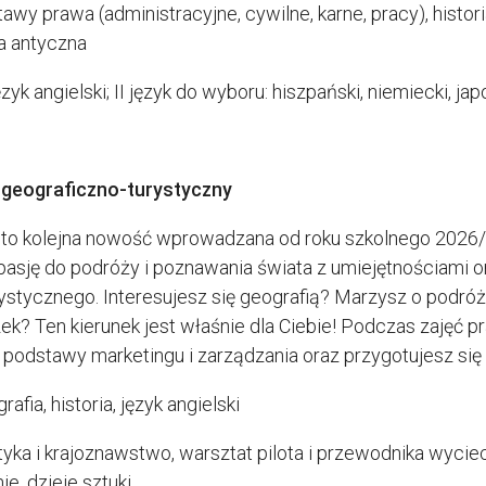
tawy prawa (administracyjne, cywilne, karne, pracy), histor
ra antyczna
zyk angielski; II język do wyboru: hiszpański, niemiecki, japońs
 geograficzno-turystyczny
 to kolejna nowość wprowadzana od roku szkolnego 2026/20
asję do podróży i poznawania świata z umiejętnościami org
urystycznego. Interesujesz się geografią? Marzysz o podró
? Ten kierunek jest właśnie dla Ciebie! Podczas zajęć pr
z podstawy marketingu i zarządzania oraz przygotujesz się
grafia, historia, język angielski
styka i krajoznawstwo, warsztat pilota i przewodnika wyc
ie, dzieje sztuki