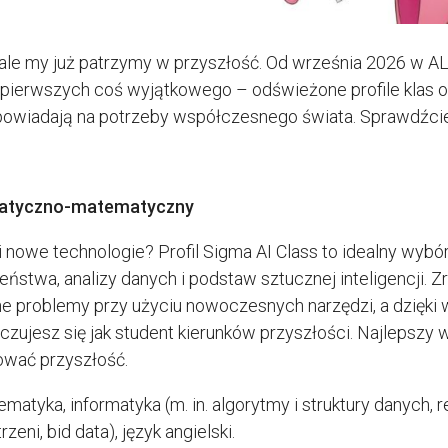
, ale my już patrzymy w przyszłość. Od września 2026 w 
pierwszych coś wyjątkowego – odświeżone profile klas or
odpowiadają na potrzeby współczesnego świata. Sprawdźci
rmatyczno-matematyczny
nowe technologie? Profil Sigma AI Class to idealny wybór
twa, analizy danych i podstaw sztucznej inteligencji. Zre
e problemy przy użyciu nowoczesnych narzędzi, a dzięki
zujesz się jak student kierunków przyszłości. Najlepszy w
tować przyszłość.
ematyka, informatyka (m. in. algorytmy i struktury danych, 
ni, bid data), język angielski.