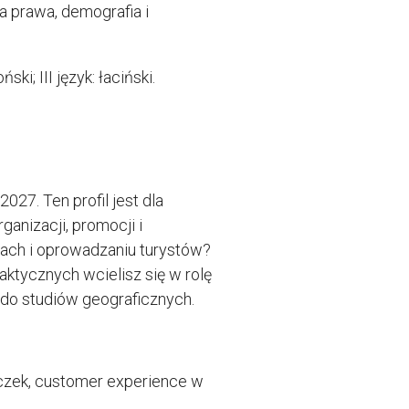
ia prawa, demografia i
ki; III język: łaciński.
27. Ten profil jest dla
anizacji, promocji i
żach i oprowadzaniu turystów?
aktycznych wcielisz się w rolę
 do studiów geograficznych.
ieczek, customer experience w