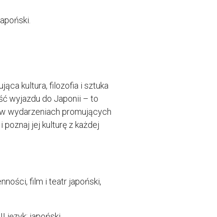
japoński.
ca kultura, filozofia i sztuka
ść wyjazdu do Japonii – to
eż w wydarzeniach promujących
 poznaj jej kulturę z każdej
ności, film i teatr japoński,
I język: japoński.