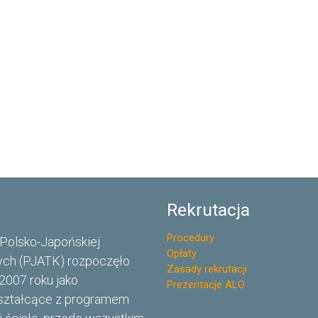
Rekrutacja
Procedury
Polsko-Japońskiej
Opłaty
ch (PJATK) rozpoczęło
Zasady rekrutacji
2007 roku jako
Prezentacje ALO
ształcące z programem