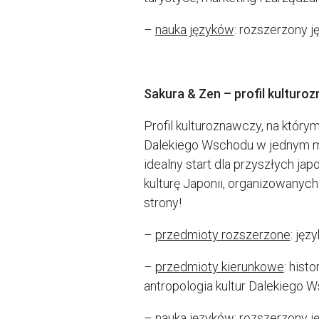
–
nauka języków
: rozszerzony ję
Sakura & Zen – profil kulturo
Profil kulturoznawczy, na którym
Dalekiego Wschodu w jednym mie
idealny start dla przyszłych j
kulturę Japonii, organizowanych 
strony!
–
przedmioty rozszerzone
: języ
–
przedmioty kierunkowe
: hist
antropologia kultur Dalekiego W
–
nauka języków
: rozszerzony ję