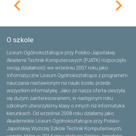
keyboard_arrow_left
keyboard_arrow_right
O szkole
Liceum Ogólnokształcące przy Polsko-Japońskiej
Akademii Technik Komputerowych (PJATK) rozpoczęło
swoją działalność we wrześniu 2007 roku jako
Informatyczne Liceum Ogólnokształcące z programem
nauczania nastawionym na nauki ścisłe, przede
wszystkim informatykę. Jako że nasza oferta cieszyła
się dużym zainteresowaniem, w następnym roku
szkolnym utworzyliśmy klasy o innych niż informatyka
kierunkach. Od września 2008 roku działamy jako
Akademickie Liceum Ogólnokształcące przy Polsko-
Japońskiej Wyższej Szkole Technik Komputerowych,
uczelni, która w 2014 roku stała się Polsko-Japońską