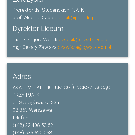
Prorektor ds. Studenckich PJATK
prof. Aldona Drabik
adrabik@pja.edu.pl
Dyrektor Liceum:
mgr Grzegorz Wójcik
gwojcik@pjwstk.edu.pl
mgr Cezary Zawisza
czawisza@pjwstk.edu.pl
Adres
AKADEMICKIE LICEUM OGÓLNOKSZTAŁCĄCE
PRZY PJATK
Ul. Szczęśliwicka 33a
02-353 Warszawa
telefon:
(+48) 22 408 53 52
(+48) 536 520 068