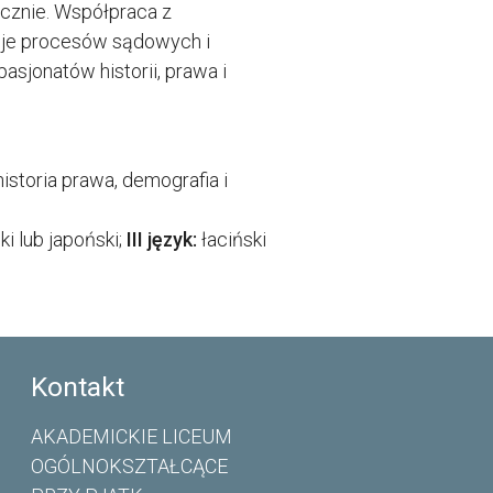
ycznie. Współpraca z
cje procesów sądowych i
sjonatów historii, prawa i
istoria prawa, demografia i
i lub japoński;
III język:
łaciński
Kontakt
AKADEMICKIE LICEUM
OGÓLNOKSZTAŁCĄCE