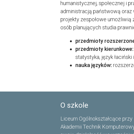
humanistycznej, społecznej i pr
administracją państwową oraz 
projekty zespołowe umożliwią z
osób planujących studia prawni
przedmioty rozszerzone
przedmioty kierunkowe:
statystyka, język łaciński 
nauka języków:
rozszerzo
O szkole
Liceum Ogólnokształcące przy 
Akademii Technik Komputerowy