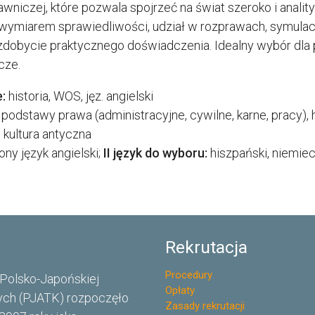
awniczej, które pozwala spojrzeć na świat szeroko i analit
wymiarem sprawiedliwości, udział w rozprawach, symula
dobycie praktycznego doświadczenia. Idealny wybór dla pa
cze.
:
historia, WOS, jęz. angielski
podstawy prawa (administracyjne, cywilne, karne, pracy), h
i kultura antyczna
ny język angielski;
II język do wyboru:
hiszpański, niemieck
Rekrutacja
Procedury
Polsko-Japońskiej
Opłaty
ch (PJATK) rozpoczęło
Zasady rekrutacji