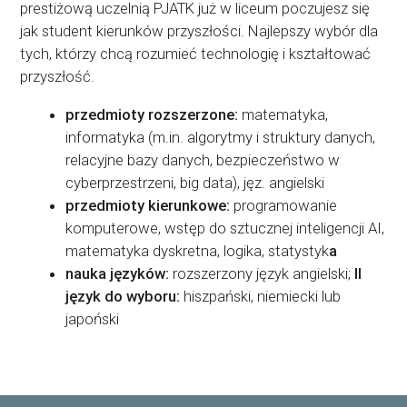
prestiżową uczelnią PJATK już w liceum poczujesz się
jak student kierunków przyszłości. Najlepszy wybór dla
tych, którzy chcą rozumieć technologię i kształtować
przyszłość.
przedmioty rozszerzone:
matematyka,
informatyka (m.in. algorytmy i struktury danych,
relacyjne bazy danych, bezpieczeństwo w
cyberprzestrzeni, big data), jęz. angielski
przedmioty kierunkowe:
programowanie
komputerowe, wstęp do sztucznej inteligencji AI,
matematyka dyskretna, logika, statystyk
a
nauka języków:
rozszerzony język angielski;
II
język do wyboru:
hiszpański, niemiecki lub
japoński